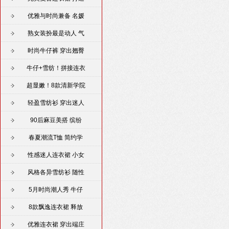
优雅与时尚兼备 名媛
熟女装扮最是动人 气
时尚牛仔裤 穿出翘臀
牛仔+雪纺！拼接连衣
超显嫩！8款清新学院
轻盈雪纺衫 穿出迷人
90后麻豆美搭 缤纷
春夏潮流T恤 简约学
性感迷人连衣裙 小女
风格各异雪纺衫 随性
5月时尚潮人秀 牛仔
8款飘逸连衣裙 释放
优雅连衣裙 穿出端庄