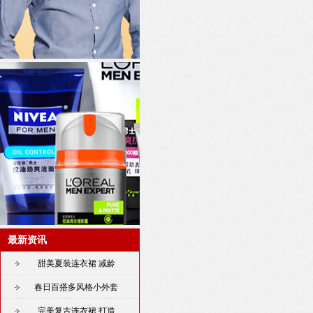
最新资讯
甜美夏装连衣裙 减龄
春日百搭多风格小外套
完美复古连衣裙 打造